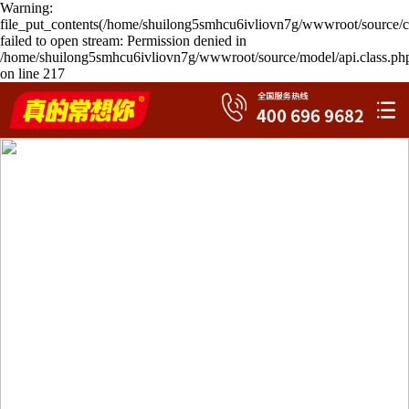
Warning:
file_put_contents(/home/shuilong5smhcu6ivliovn7g/wwwroot/source/c
failed to open stream: Permission denied in
/home/shuilong5smhcu6ivliovn7g/wwwroot/source/model/api.class.ph
on line 217