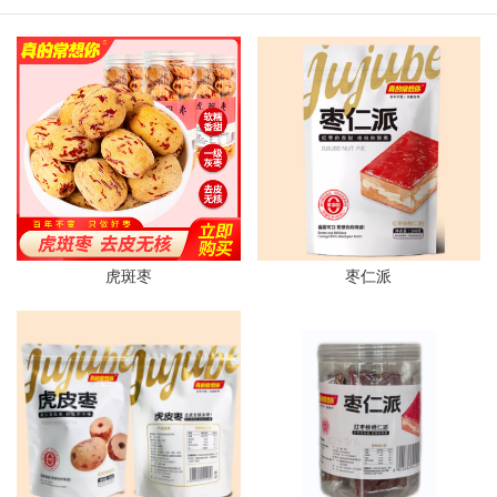
虎斑枣
枣仁派